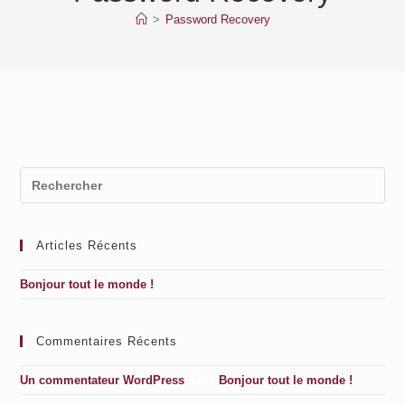
>
Password Recovery
Pre
Es
to
clo
Articles Récents
the
sea
Bonjour tout le monde !
pan
Commentaires Récents
Un commentateur WordPress
dans
Bonjour tout le monde !